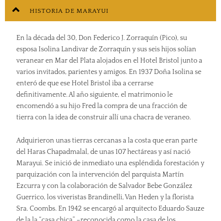
HISTORIA DE MARAYUI
En la década del 30, Don Federico J. Zorraquín (Pico), su
esposa Isolina Landivar de Zorraquín y sus seis hijos solían
veranear en Mar del Plata alojados en el Hotel Bristol junto a
varios invitados, parientes y amigos. En 1937 Doña Isolina se
enteró de que ese Hotel Bristol iba a cerrarse
definitivamente. Al año siguiente, el matrimonio le
encomendó a su hijo Fred la compra de una fracción de
tierra con la idea de construir allí una chacra de veraneo.
Adquirieron unas tierras cercanas a la costa que eran parte
del Haras Chapadmalal, de unas 107 hectáreas y así nació
Marayui. Se inició de inmediato una espléndida forestación y
parquización con la intervención del parquista Martín
Ezcurra y con la colaboración de Salvador Bebe González
Guerrico, los viveristas Brandinelli, Van Heden y la florista
Sra. Coombs. En 1942 se encargó al arquitecto Eduardo Sauze
de la la “casa chica” –reconocida como la casa de los