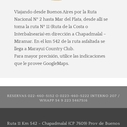
Viajando desde Buenos Aires por la Ruta
Nacional Nº 2 hasta Mar del Plata, desde allí se
toma la ruta Nº 11 (Ruta de la Costa o
Interbalnearia) en dirección a Chapadmalal –
Miramar. En el km 542 de la ruta asfaltada se
llega a Marayui Country Club.
Para mayor precisión, utilice las indicaciones
que le provee GoogleMaps.
RESERVAS 022-460-5152 O 0223-460-5222 INTERNO 207 /
WHAPP 54 9 223 5467516
Ruta 11 Km 542 - Chapadmalal (CP 7609) Prov de Buenos